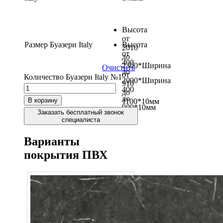
Высота
от
Размер Буазери Italy
Высота
2010
от
до
400
2300*Ширина
Очистить
до
от
Количество Буазери Italy №1
2000*Ширина
910
400
до
до
В корзину
1100*10мм
900*10мм
Заказать бесплатный звонок
специалиста
Варианты
покрытия ПВХ