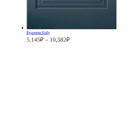
Буазери Italy
5,145
₽
–
10,582
₽