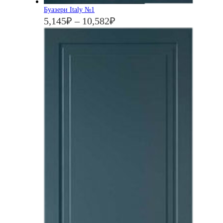
Буазери Italy №1
5,145
₽
–
10,582
₽