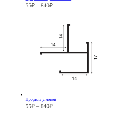
55
₽
–
840
₽
Профиль угловой
55
₽
–
840
₽