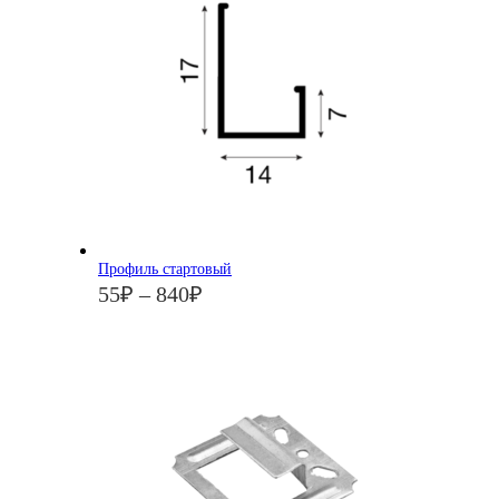
Профиль стартовый
55
₽
–
840
₽