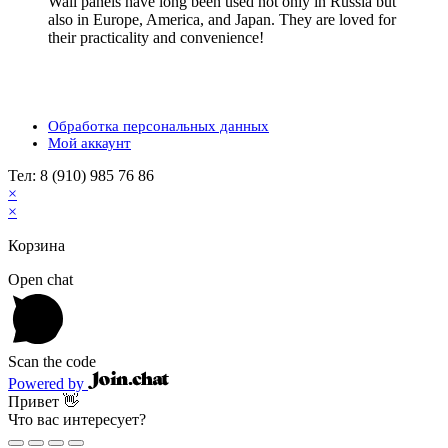
Wall panels have long been used not only in Russia but
also in Europe, America, and Japan. They are loved for
their practicality and convenience!
Обработка персональных данных
Мой аккаунт
Тел: 8 (910) 985 76 86
×
×
Корзина
Open chat
Scan the code
Powered by
Привет 👋
Что вас интересует?