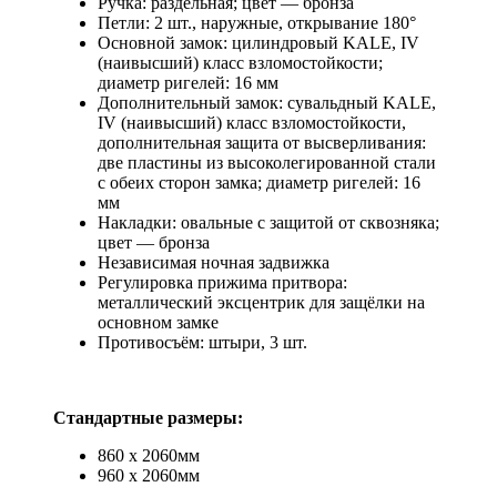
Ручка: раздельная; цвет — бронза
Петли: 2 шт., наружные, открывание 180°
Основной замок: цилиндровый KALE, IV
(наивысший) класс взломостойкости;
диаметр ригелей: 16 мм
Дополнительный замок: сувальдный KALE,
IV (наивысший) класс взломостойкости,
дополнительная защита от высверливания:
две пластины из высоколегированной стали
с обеих сторон замка; диаметр ригелей: 16
мм
Накладки: овальные с защитой от сквозняка;
цвет — бронза
Независимая ночная задвижка
Регулировка прижима притвора:
металлический эксцентрик для защёлки на
основном замке
Противосъём: штыри, 3 шт.
Стандартные размеры:
860 х 2060мм
960 х 2060мм